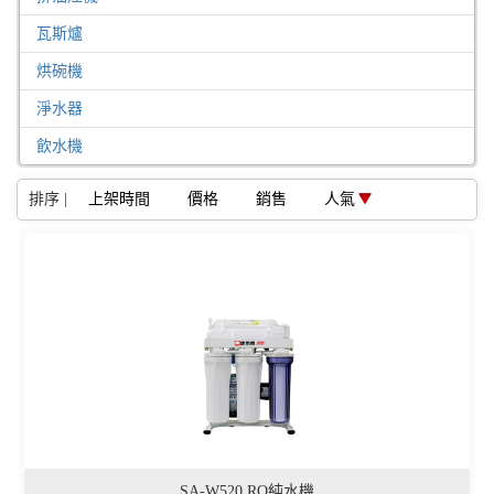
瓦斯爐
烘碗機
淨水器
飲水機
排序 |
上架時間
價格
銷售
人氣
我的追蹤清單|(共
0
件)
SA-W520 RO純水機