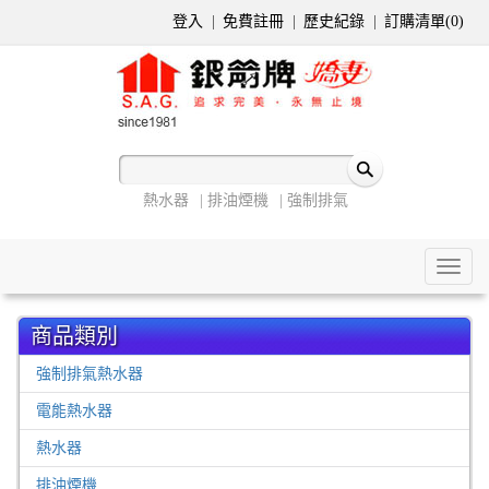
登入
免費註冊
歷史紀錄
訂購清單(
0
)
熱水器
排油煙機
強制排氣
Toggl
naviga
商品類別
強制排氣熱水器
電能熱水器
熱水器
排油煙機