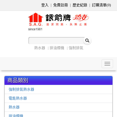
登入
免費註冊
歷史紀錄
訂購清單(
0
)
熱水器
排油煙機
強制排氣
Toggl
naviga
商品類別
強制排氣熱水器
電能熱水器
熱水器
排油煙機