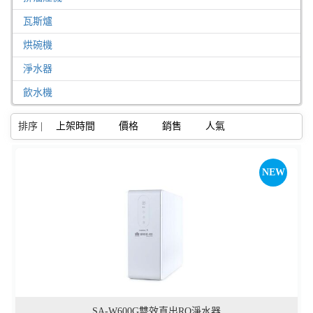
瓦斯爐
烘碗機
淨水器
飲水機
排序 |
上架時間
價格
銷售
人氣
我的追蹤清單|(共
0
件)
NEW
SA-W600G雙效直出RO淨水器