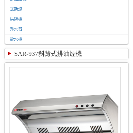
瓦斯爐
烘碗機
淨水器
飲水機
SAR-937斜背式排油煙機